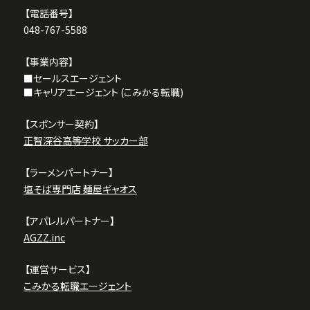
【電話番号】
『亀山典幸』校長先生の
校長Blog
で弊社を取り上げ
048-767-5588
ていただきました。
みなさん絶対に読んでください。
【事業内容】
■セールスエージェント
■キャリアエージェント (
こみかる転職
)
2025.04.23
かなり観たほうが良いテレビ番組
【スポンサー契約】
『
埼玉ビジネスウォッチ
』5月3日放送にてこみっくが
正智深谷高等学校 サッカー部
取り上げられました。
みなさん絶対に視聴してください。
【ラーメンパートナー】
塩そば専門店 麺屋ギャオス
2025.04.01
【アパレルパートナー】
かなりイケてる埼玉パワースポット
AGZZ.inc
『JR浦和駅』の駅周辺地図と企業施設情報板に掲載
されました。
【運営サービス】
みなさん記念撮影してください。
こみかる転職エージェント