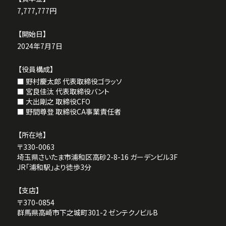
2025.08.09
かなりイケてるプロサッカークラブ
7,777,777円
【浦和レッドダイヤモンズ】の選手がグループ企業の
株式会社フルオール
が運営する就労支援施設に来訪
【開始日】
いただき、作業体験や質問イベントなどをされまし
2024年7月7日
た。その様子が浦和レッドダイヤモンズ公式HPにて
【役員構成】
展開されています。
■ 野村慶太郎 代表取締役ゴラッソ
公式ホームページ
公式X(旧:Twitter)
■ 宮良佳汰 代表取締役バント
みなさん絶対に読んでください。
■ 大出剛之 取締役CFO
■ 野間尊登 取締役CA事業責任者
2025.07.25
【所在地】
かなり観たほうが良いテレビ番組
〒330-0063
『テレビ埼玉』で『
こみかる転職エージェント
』CMが放
埼玉県さいたま市浦和区高砂2-8-16 ガーデンビル3F
送されました。
JR「浦和駅」より徒歩3分
みなさん絶対に視聴してください。
【支店】
〒370-0854
群馬県高崎市下之城町301-2 ゼンテクノビルB
2025.06.16
かなりイケてる正智深谷高校