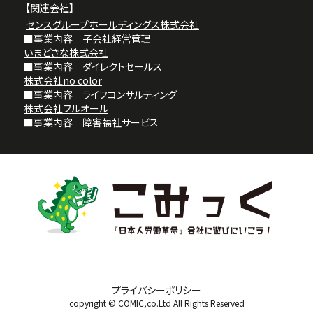
【関連会社】
2025.02.01
センスグループホールディングス株式会社
かなりイケてるキャリアエージェント事業部から
■事業内容 子会社経営管理
【
こみかる転職エージェント
】のLPがリリースされまし
いまどきな株式会社
た。
■事業内容 ダイレクトセールス
みなさん相談してください。
株式会社no color
■事業内容 ライフコンサルティング
株式会社フルオール
■事業内容 障害福祉サービス
2025.01.05
かなりイケてる経営者の野村が
テレビ埼玉
『第103回高校サッカー選手権 壮行特別
番組』
12/27 19:00放送
にてインタビューされました。
みなさん心躍らせてください。
2024.11.20
かなり強い
正智深谷高校サッカー部
が
プライバシーポリシー
『第103回全国高校サッカー選手権埼玉県予選』
を優
copyright © COMIC,co.Ltd All Rights Reserved
勝しました。