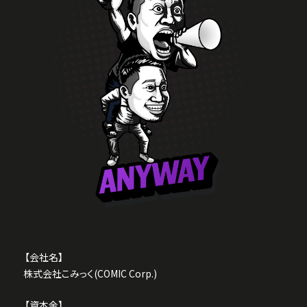
みなさん絶対に感激してください。
2025.11.13
かなりイケてる埼玉パワースポット
『JR浦和駅』の駅構内浦和サッカーストリートに電飾
看板が掲出されました。
みなさん絶対に記念撮影スポットにしてください。
2025.09.05
かなりレジェンドなサッカー選手
【小野伸二】さんサッカー教室(9月7日埼玉スタジア
ム開催)のスポンサー契約を締結しました。
大ファンだったのでめちゃ嬉しいです。
みなさん絶対に感激してください。
【会社名】
株式会社こみっく(COMIC Corp.)
【資本金】