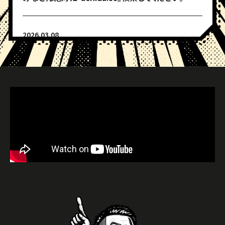
2026.03.08
かなり凄い現役Jリーガー埼玉県本庄市観光大使
【内田航平】選手・栃木益子観光大使【西谷和希】選
手主催サッカー教室(3月30日若泉運動公園多目的
グラウンド開催)のメインスポンサー契約を締結しま
した。
ミニゲームを中心とした指導と豪華プレゼント有りの
ビンゴ大会も開催するのでめちゃくちゃ楽しみです。
※参加希望者は問い合わせフォームまで
みなさん絶対にワクワクしてください。
2026.01.28
かなりの素晴らしい賞『ベストクリエイティブベンチャ
ー賞2025』を
ソニーネットワークコミュニケーションズ株式会社チ
ャネル開発部より頂きました。