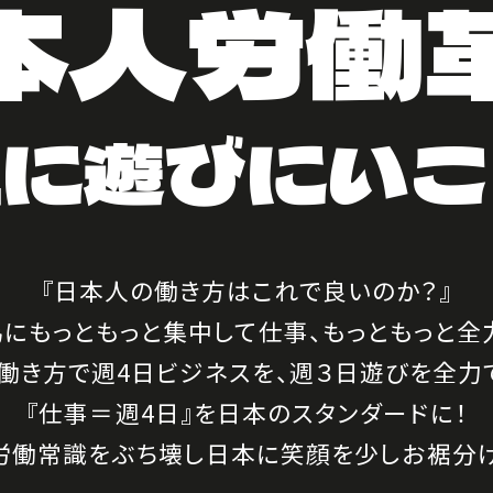
本人労働
社に遊びにいこ
『日本人の働き方はこれで良いのか？』
為に
もっともっと集中して仕事、
もっともっと全
働き方で
週4日ビジネスを、週３日遊びを
全力
『仕事＝週4日』を日本のスタンダードに！
労働常識をぶち壊し
日本に笑顔を少しお裾分け